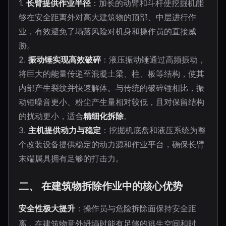
1.
长臂提供作业半径
：加长的动臂和斗杆使挖掘机能
够在安全距离外对高大建筑物的顶部、中层进行作
业，有效避免了塌落风险对机身和操作员的直接威
胁。
2.
振动锤实现高效破碎
：液压振动锤通过高频振动，
将巨大的能量传递至混凝土梁、柱、板等结构，使其
内部产生裂纹并快速解体。与传统的破碎锤相比，振
动锤噪音更小、粉尘产生量相对较低，且对保留结构
的扰动更小，适合
精细化拆除
。
3.
主机提供动力与稳定
：挖掘机底盘和液压系统为整
个改装设备提供稳定的动力源和作业平台，确保长臂
末端属具拥有足够的打击力。
二、 在建筑物拆除作业中的核心优势
安全性极大提升
：操作员与危险拆除面保持安全距
离，在建筑物意外坍塌时能有足够的逃生空间和时