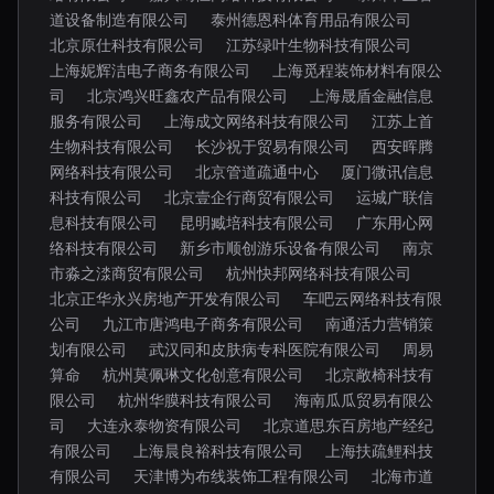
道设备制造有限公司
泰州德恩科体育用品有限公司
北京原仕科技有限公司
江苏绿叶生物科技有限公司
上海妮辉洁电子商务有限公司
上海觅程装饰材料有限公
司
北京鸿兴旺鑫农产品有限公司
上海晟盾金融信息
服务有限公司
上海成文网络科技有限公司
江苏上首
生物科技有限公司
长沙祝于贸易有限公司
西安晖腾
网络科技有限公司
北京管道疏通中心
厦门微讯信息
科技有限公司
北京壹企行商贸有限公司
运城广联信
息科技有限公司
昆明臧培科技有限公司
广东用心网
络科技有限公司
新乡市顺创游乐设备有限公司
南京
市淼之渁商贸有限公司
杭州快邦网络科技有限公司
北京正华永兴房地产开发有限公司
车吧云网络科技有限
公司
九江市唐鸿电子商务有限公司
南通活力营销策
划有限公司
武汉同和皮肤病专科医院有限公司
周易
算命
杭州莫佩琳文化创意有限公司
北京敞椅科技有
限公司
杭州华膜科技有限公司
海南瓜瓜贸易有限公
司
大连永泰物资有限公司
北京道思东百房地产经纪
有限公司
上海晨良裕科技有限公司
上海扶疏鲤科技
有限公司
天津博为布线装饰工程有限公司
北海市道