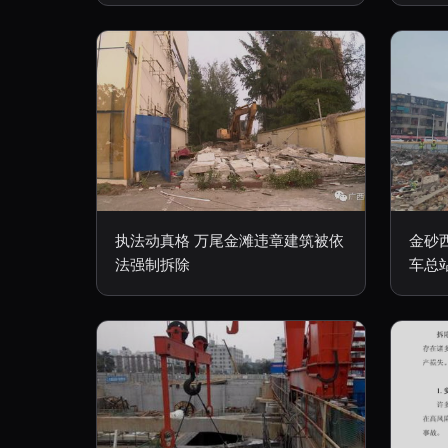
执法动真格 万尾金滩违章建筑被依
金砂
法强制拆除
车总