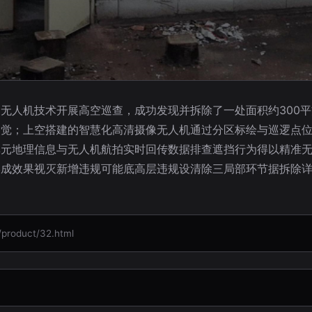
无人机技术开展高空巡查，成功发现并拆除了一处面积约300
察觉；上空搭建的智慧化高清摄像无人机通过分区标绘与巡逻点
单元地理信息与无人机航拍实时回传数据排查遮挡行为得以精准
形成效果视灭新增违规可能底高层违规设清除三局部环节据拆除
oduct/32.html