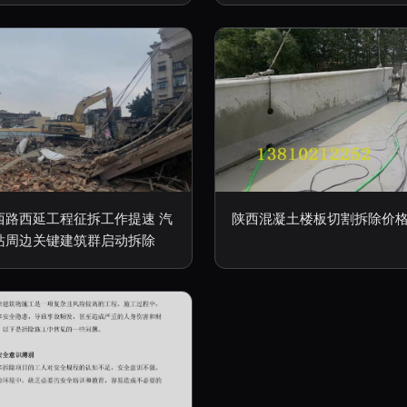
西路西延工程征拆工作提速 汽
陕西混凝土楼板切割拆除价
站周边关键建筑群启动拆除