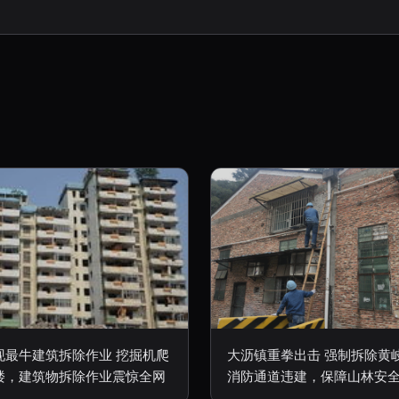
现最牛建筑拆除作业 挖掘机爬
大沥镇重拳出击 强制拆除黄
楼，建筑物拆除作业震惊全网
消防通道违建，保障山林安