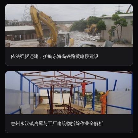
依法强拆违建，护航东海岛铁路黄略段建设
惠州永汉镇房屋与工厂建筑物拆除作业全解析